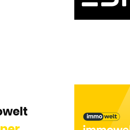
welt
tner